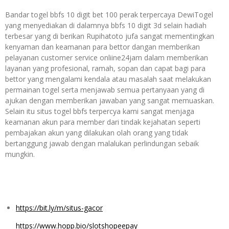
Bandar togel bbfs 10 digit bet 100 perak terpercaya DewiTogel
yang menyediakan di dalamnya bbfs 10 digit 3d selain hadiah
terbesar yang di berikan Rupihatoto jufa sangat mementingkan
kenyaman dan keamanan para bettor dangan memberikan
pelayanan customer service onliine24jam dalam memberikan
layanan yang profesional, ramah, sopan dan capat bagi para
bettor yang mengalami kendala atau masalah saat melakukan
permainan togel serta menjawab semua pertanyaan yang di
ajukan dengan memberikan jawaban yang sangat memuaskan.
Selain itu situs togel bbfs terpercya kami sangat menjaga
keamanan akun para member dari tindak kejahatan seperti
pembajakan akun yang dilakukan olah orang yang tidak
bertanggung jawab dengan malalukan perlindungan sebaik
mungkin.
https://bit.ly/m/situs-gacor
https://www.hopp.bio/slotshopeepay