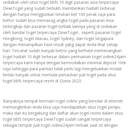
sediakan oleh situs togel bbfs 10 digit pasaran asia terpercaya
DewiTogel yang sudah terbukti memberikan hadiah terbesar
dengan hanya menggunkan teruhan bet 100 perak saja para
bettor sudah bisa memasag angka togel pada pasaran Asia
terlengkap dan pasaran togel terbaik lainnya yang di sediakan
oleh bandar togel terpercaya DewiTogel , seperti pasaran togel
Hongkong, togel Macau, togel Sydney, dan togel Singapura
dangan menampilkan hasil result yabg dapat Anda lihat setiap
hari. Tercatat sudah banyak bettor yang berhasil memenangkan
togel hadiah 10 digit terbesar dalam permainan togel online24jam
terpercaya kami hanya dengan bermodalkan minimal deposit 10rb
saja sehingga para pamian tidak perlu lagi mengeluarkan modal
terlalu banyak untuk memulai pertauhan judi togel pada situs
togel bbfs terpercaya resmi di Dunia 2023.
Banyaknya tempat bermain togel online yang beredar di internet
memungkinkan Anda bisa saja mendapatkan situs togel penipu
maka dari itu bergabung dan daftar akun togel resmi dalam situs
togel bbfs terpercaya DewiTogel sudah sangat terpercaya
sebagai tempat judi togel online24jam terbaik saat ini dengan