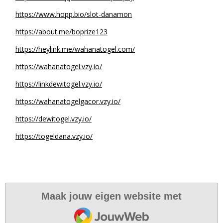
https://www.hopp.bio/slot-danamon
https://about.me/boprize123
https://heylink.me/wahanatogel.com/
https://wahanatogel.vzy.io/
https://linkdewitogel.vzy.io/
https://wahanatogelgacor.vzy.io/
https://dewitogel.vzy.io/
https://togeldana.vzy.io/
Maak jouw eigen website met
JouwWeb