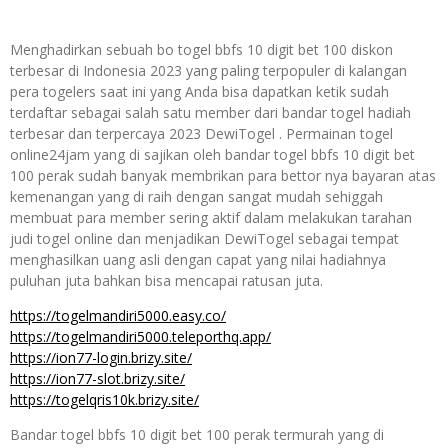
Menghadirkan sebuah bo togel bbfs 10 digit bet 100 diskon
terbesar di Indonesia 2023 yang paling terpopuler di kalangan
pera togelers saat ini yang Anda bisa dapatkan ketik sudah
terdaftar sebagai salah satu member dari bandar togel hadiah
terbesar dan terpercaya 2023 DewiTogel . Permainan togel
online24jam yang di sajikan oleh bandar togel bbfs 10 digit bet
100 perak sudah banyak membrikan para bettor nya bayaran atas
kemenangan yang di raih dengan sangat mudah sehiggah
membuat para member sering aktif dalam melakukan tarahan
judi togel online dan menjadikan DewiTogel sebagai tempat
menghasilkan uang asli dengan capat yang nilai hadiahnya
puluhan juta bahkan bisa mencapai ratusan juta.
https://togelmandiri5000.easy.co/
https://togelmandiri5000.teleporthq.app/
https://ion77-login.brizy.site/
https://ion77-slot.brizy.site/
https://togelqris10k.brizy.site/
Bandar togel bbfs 10 digit bet 100 perak termurah yang di