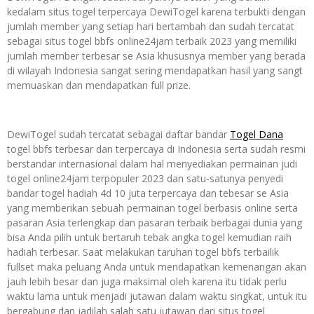
kedalam situs togel terpercaya DewiTogel karena terbukti dengan
jumlah member yang setiap hari bertambah dan sudah tercatat
sebagai situs togel bbfs online24jam terbaik 2023 yang memiliki
jumlah member terbesar se Asia khususnya member yang berada
di wilayah Indonesia sangat sering mendapatkan hasil yang sangt
memuaskan dan mendapatkan full prize.
DewiTogel sudah tercatat sebagai daftar bandar
Togel Dana
togel bbfs terbesar dan terpercaya di Indonesia serta sudah resmi
berstandar internasional dalam hal menyediakan permainan judi
togel online24jam terpopuler 2023 dan satu-satunya penyedi
bandar togel hadiah 4d 10 juta terpercaya dan tebesar se Asia
yang memberikan sebuah permainan togel berbasis online serta
pasaran Asia terlengkap dan pasaran terbaik berbagai dunia yang
bisa Anda pilih untuk bertaruh tebak angka togel kemudian raih
hadiah terbesar. Saat melakukan taruhan togel bbfs terbailik
fullset maka peluang Anda untuk mendapatkan kemenangan akan
jauh lebih besar dan juga maksimal oleh karena itu tidak perlu
waktu lama untuk menjadi jutawan dalam waktu singkat, untuk itu
bergabung dan jadilah salah satu jutawan dari situs togel