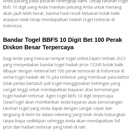
Anda pasang pada pasaran terlengkap kami. Setiap taruhan togel
bbfs 10 digit yang Anda mainkan peluang Anda untuk menang
akan jauh lebih besar, karena hasil result keluaran bolak balik
ataupun tidak tetap mendapatkan hadiah togel terbesar di
Indonesia.
Bandar Togel BBFS 10 Digit Bet 100 Perak
Diskon Besar Terpercaya
Bagi Anda yang mencari tempat togel online24jam terbaik 2023
yang menyediakan bandar togel hadiah prize 12345 bolak balik
dibayar dengan minimal bet 100 perak termurah di Indonesia di
sertai togel hadiah 4d 10 juta terbesar yang membuat para bettor
tidak perlau bertatuh judi togel menggunakan bettingan yang
sangat tinggi untuk mendapatkan bayaran atas kemenangan
togel hadiah terbesar. Agen togel bbfs 10 digit terpercaya
DewiTogel akan memberikan Anda bayaran atas kemenangan
taruhan togel yang Anda dapat dengan sangat cepat dan
langsung di kirim ke dalam rekening yang telah Anda hubungkan
tanpa biaya sedikitpun sehingga Anda akan mendapatkan full
prize dari hadiah terbesar yang telah di raih.