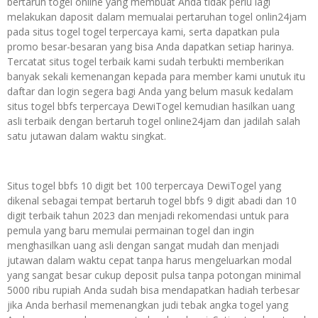
bertaruh togel online yang membuat Anda tidak perlu lagi
melakukan daposit dalam memualai pertaruhan togel onlin24jam
pada situs togel togel terpercaya kami, serta dapatkan pula
promo besar-besaran yang bisa Anda dapatkan setiap harinya.
Tercatat situs togel terbaik kami sudah terbukti memberikan
banyak sekali kemenangan kepada para member kami unutuk itu
daftar dan login segera bagi Anda yang belum masuk kedalam
situs togel bbfs terpercaya DewiTogel kemudian hasilkan uang
asli terbaik dengan bertaruh togel online24jam dan jadilah salah
satu jutawan dalam waktu singkat.
Situs togel bbfs 10 digit bet 100 terpercaya DewiTogel yang
dikenal sebagai tempat bertaruh togel bbfs 9 digit abadi dan 10
digit terbaik tahun 2023 dan menjadi rekomendasi untuk para
pemula yang baru memulai permainan togel dan ingin
menghasilkan uang asli dengan sangat mudah dan menjadi
jutawan dalam waktu cepat tanpa harus mengeluarkan modal
yang sangat besar cukup deposit pulsa tanpa potongan minimal
5000 ribu rupiah Anda sudah bisa mendapatkan hadiah terbesar
jika Anda berhasil memenangkan judi tebak angka togel yang